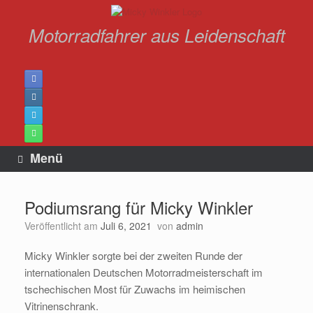
Zum
Inhalt
Motorradfahrer aus Leidenschaft
springen
Menü
Podiumsrang für Micky Winkler
Veröffentlicht am
Juli 6, 2021
von
admin
Micky Winkler sorgte bei der zweiten Runde der
internationalen Deutschen Motorradmeisterschaft im
tschechischen Most für Zuwachs im heimischen
Vitrinenschrank.